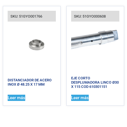
SKU: 51GYO001766
SKU: 51GYO000608
EJE CORTO
DISTANCIADOR DE ACERO
DESPLUMADORA LINCO Ø30
INOX Ø 48.25 X 17 MM
X 115 COD 610301151
Leer más
Leer más